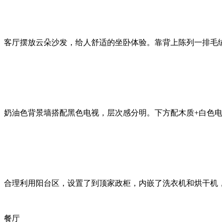
客厅摆放云朵沙发，给人舒适的坐卧体验。靠背上陈列一排毛
奶油色背景墙搭配黑色电视，层次感分明。下方配木质+白色
合理利用阳台区，设置了到顶家政柜，内嵌了洗衣机和烘干机
餐厅