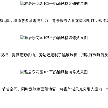
绒玩偶，增添愈多童趣与活力。背景墙嵌入多盏柔和射灯，营造温
电视柜，提供隐蔽收纳。旁边还定制了黑玻展柜，用以陈列玩偶
，节省空间。同时定制整面落地窗，将窗外湖景充分引入室内，