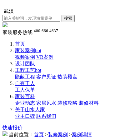
武汉
400-666-4637
家装服务热线
首页
家装案例
hot
视频案例
VR案例
设计团队
工程工艺
hot
隐蔽工程
客户见证
热装楼盘
自有工人
工人保单
家装百科
企业动态
家居风水
装修攻略
装修材料
关于山水人家
业主口碑
联系我们
快速报价
当前位置：
首页
>
装修案例
>
案例详情