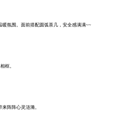
暖氛围。面前搭配圆弧茶几，安全感满满~~
及相框。
带来阵阵心灵涟漪。